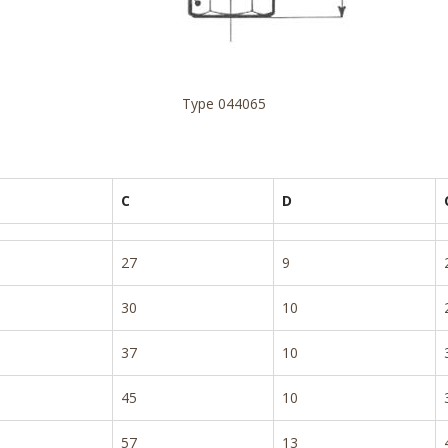
Type 044065
C
D
27
9
30
10
37
10
45
10
57
13