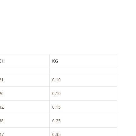
CH
KG
21
0,10
26
0,10
32
0,15
38
0,25
47
0,35