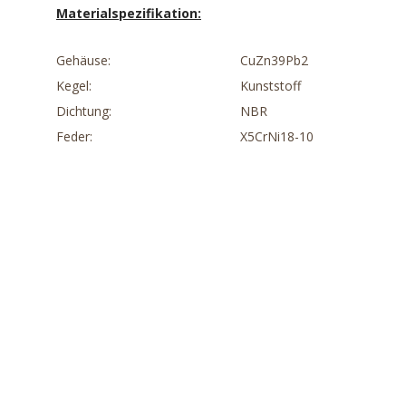
Materialspezifikation:
Gehäuse:
CuZn39Pb2
Kegel:
Kunststoff
Dichtung:
NBR
Feder:
X5CrNi18-10