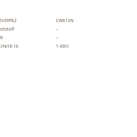
Zn39Pb2
CW612N
ststoff
–
R
–
CrNi18-10
1.4301