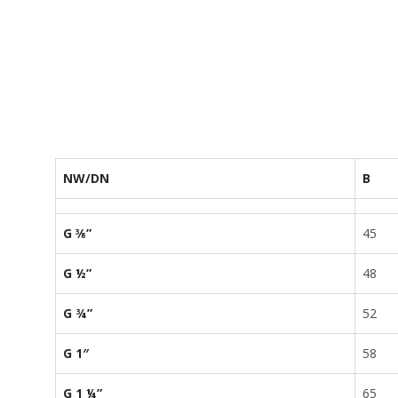
NW/DN
B
G ⅜”
45
G ½”
48
G ¾”
52
G 1″
58
G 1 ¼”
65