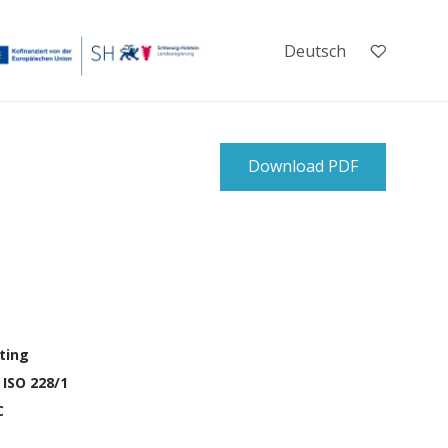
Deutsch
Download PDF
nting
 ISO 228/1
C