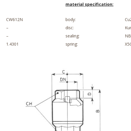
material specification:
CW612N
body:
Cu
–
disc:
Kun
–
sealing:
NB
1.4301
spring:
X5