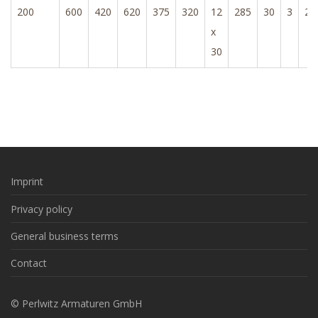
200
600
420
620
375
320
12
285
30
3
2,
x
30
Imprint
Privacy policy
General business terms
Contact
© Perlwitz Armaturen GmbH