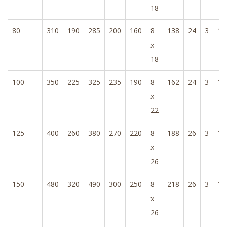
18
80
310
190
285
200
160
8
138
24
3
1,
x
18
100
350
225
325
235
190
8
162
24
3
1,
x
22
125
400
260
380
270
220
8
188
26
3
1,
x
26
150
480
320
490
300
250
8
218
26
3
1,
x
26