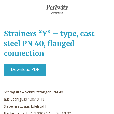
Strainers “Y” – type, cast
steel PN 40, flanged
connection
Download PDF
Schrägsitz – Schmutzfänger, PN 40
aus Stahlguss 1.0619+N
Siebeinsatz aus Edelstahl
Baulänge nach DIN 3202/EN 558 F1/F32