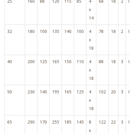
25
160
88
120
115
85
4
68
18
2
0,
x
14
32
180
100
135
140
100
4
78
18
2
0,
x
18
40
200
125
165
150
110
4
88
18
3
0,
x
18
50
230
140
195
165
125
4
102
20
3
0,
x
18
65
290
170
255
185
145
8
122
22
3
0,
x