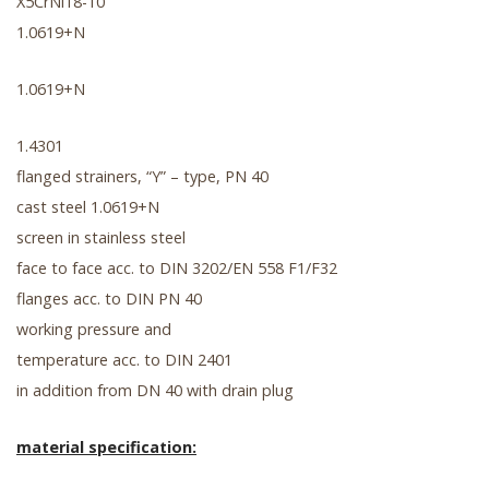
X5CrNi18-10
1.0619+N
1.0619+N
1.4301
flanged strainers, “Y” – type, PN 40
cast steel 1.0619+N
screen in stainless steel
face to face acc. to DIN 3202/EN 558 F1/F32
flanges acc. to DIN PN 40
working pressure and
temperature acc. to DIN 2401
in addition from DN 40 with drain plug
material specification: