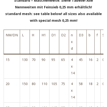
Standard – Maschenweite: Siehe Tabelle! Alle
Nennweiten mit Feinsieb 0,25 mm erhältlich!
standard mesh: see table below! all sizes also available
with special mesh 0,25 mm!
NW/DN
L
H
H1
D1
D2
n
D3
b
f
Si
x
d
15
130
70
90
95
65
4
45
16
2
0,
x
14
20
150
80
110
105
75
4
58
18
2
0,
x
14