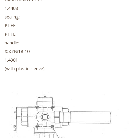
1.4408
sealing:
PTFE
PTFE
handle:
X5CrNi18-10
1.4301
(with plastic sleeve)