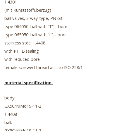
1.4301
(mit Kunststoffüberzug)
ball valves, 3-way-type, PN 63
type 064050: ball with “T” – bore
type 065050: ball with “L” – bore
stainless steel 1.4408
with PTFE-sealing
with reduced bore
female screwed thread acc. to ISO 228/1
material specification:
body:
GX5CrNiMo19-11-2
1.4408
ball:
GX5CrNiMo19-11-2