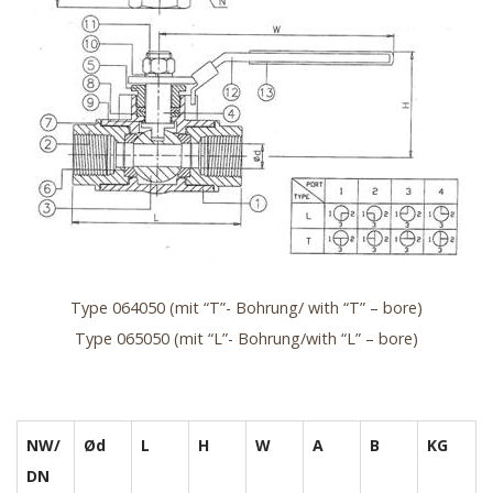
Type 064050 (mit “T”- Bohrung/ with “T” – bore)
Type 065050 (mit “L”- Bohrung/with “L” – bore)
NW/
Ød
L
H
W
A
B
KG
DN