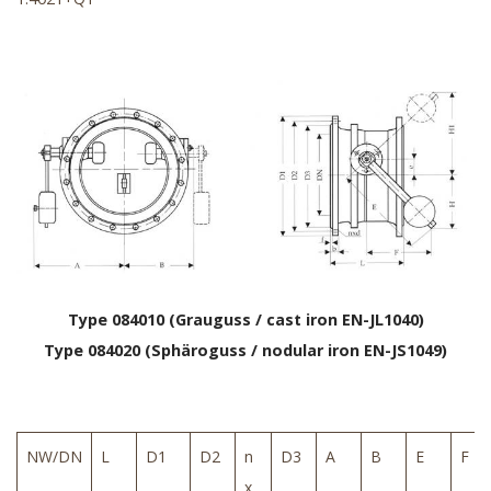
Type 084010 (Grauguss / cast iron EN-JL1040)
Type 084020 (Sphäroguss / nodular iron EN-JS1049)
NW/DN
L
D1
D2
n
D3
A
B
E
F
x