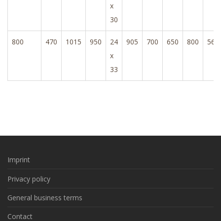
x
30
800
470
1015
950
24
905
700
650
800
566
x
33
Imprint
Privacy policy
General business terms
Contact