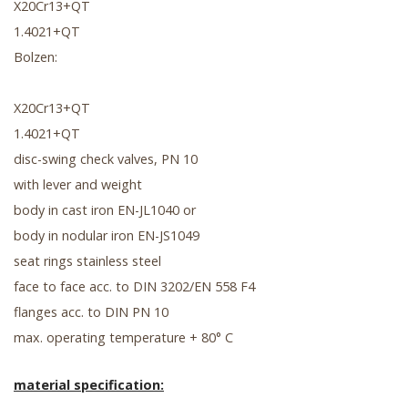
X20Cr13+QT
1.4021+QT
Bolzen:
X20Cr13+QT
1.4021+QT
disc-swing check valves, PN 10
with lever and weight
body in cast iron EN-JL1040 or
body in nodular iron EN-JS1049
seat rings stainless steel
face to face acc. to DIN 3202/EN 558 F4
flanges acc. to DIN PN 10
max. operating temperature + 80° C
material specification: