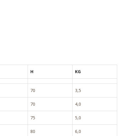
H
KG
70
3,5
70
4,0
75
5,0
80
6,0