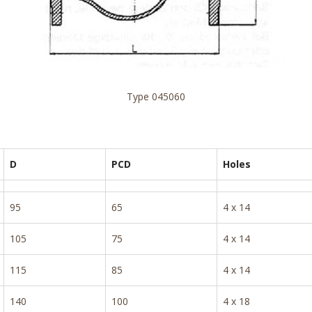
Type 045060
D
PCD
Holes
95
65
4 x 14
105
75
4 x 14
115
85
4 x 14
140
100
4 x 18