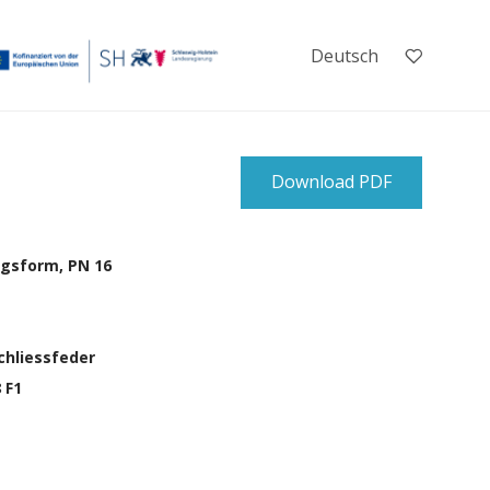
Deutsch
Download PDF
ngsform, PN 16
chliessfeder
 F1