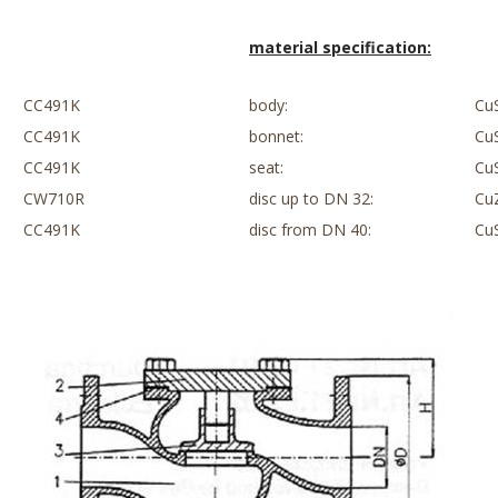
material specification:
CC491K
body:
Cu
CC491K
bonnet:
Cu
CC491K
seat:
Cu
CW710R
disc up to DN 32:
Cu
CC491K
disc from DN 40:
Cu