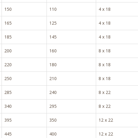
150
110
4 x 18
165
125
4 x 18
185
145
4 x 18
200
160
8 x 18
220
180
8 x 18
250
210
8 x 18
285
240
8 x 22
340
295
8 x 22
395
350
12 x 22
445
400
12 x 22