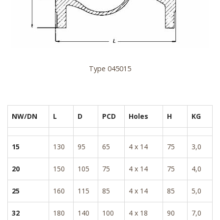
Type 045015
NW/DN
L
D
PCD
Holes
H
KG
15
130
95
65
4 x 14
75
3,0
20
150
105
75
4 x 14
75
4,0
25
160
115
85
4 x 14
85
5,0
32
180
140
100
4 x 18
90
7,0