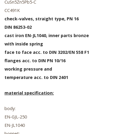
CuSn5Zn5Pb5-C
CC491K
check-valves, straight type, PN 16
DIN 86253-02
cast iron EN-JL1040, inner parts bronze
with inside spring
face to face acc. to DIN 3202/EN 558 F1
flanges acc. to DIN PN 10/16
working pressure and
temperature acc. to DIN 2401
material specification:
body:
EN-GJL-250
EN-JL1040
bonnet: