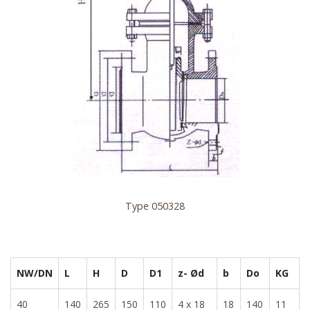
Type 050328
NW/DN
L
H
D
D1
z- Ød
b
Do
KG
40
140
265
150
110
4 x 18
18
140
11