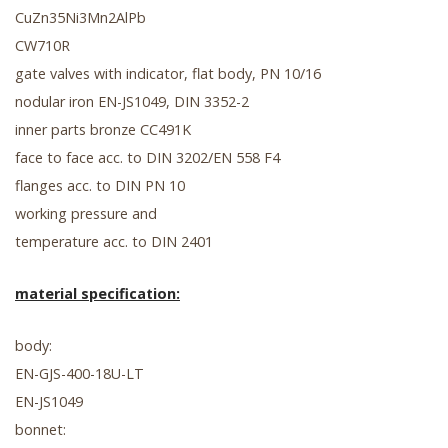
CuZn35Ni3Mn2AlPb
CW710R
gate valves with indicator, flat body, PN 10/16
nodular iron EN-JS1049, DIN 3352-2
inner parts bronze CC491K
face to face acc. to DIN 3202/EN 558 F4
flanges acc. to DIN PN 10
working pressure and
temperature acc. to DIN 2401
material specification:
body:
EN-GJS-400-18U-LT
EN-JS1049
bonnet: