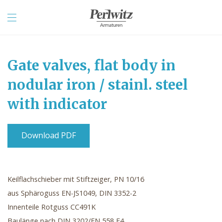
Gate valves, flat body in
nodular iron / stainl. steel
with indicator
Download PDF
Keilflachschieber mit Stiftzeiger, PN 10/16
aus Sphäroguss EN-JS1049, DIN 3352-2
Innenteile Rotguss CC491K
Baulänge nach DIN 3202/EN 558 F4