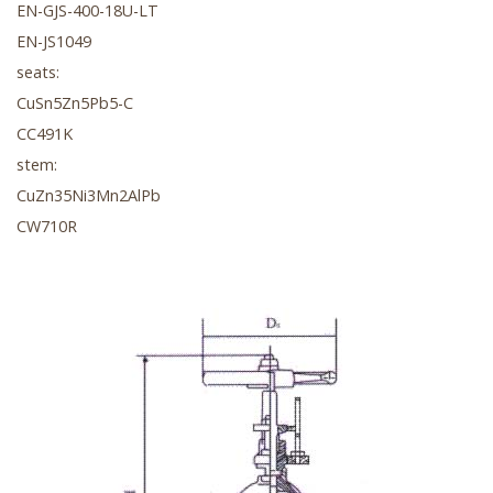
EN-GJS-400-18U-LT
EN-JS1049
seats:
CuSn5Zn5Pb5-C
CC491K
stem:
CuZn35Ni3Mn2AlPb
CW710R