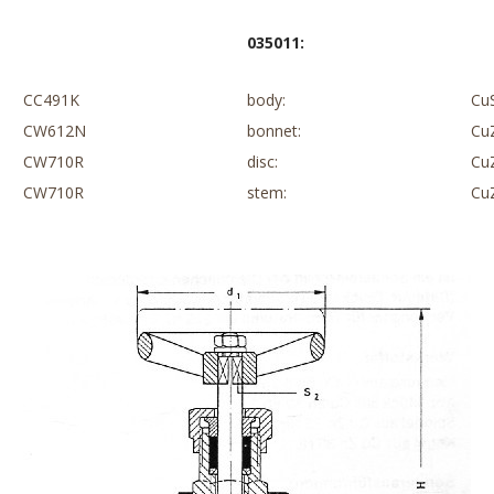
035011
:
CC491K
body:
Cu
CW612N
bonnet:
Cu
CW710R
disc:
Cu
CW710R
stem:
Cu