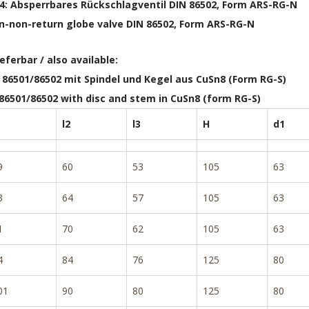
4: Absperrbares Rückschlagventil DIN 86502, Form ARS-RG-N
-non-return globe valve DIN 86502, Form ARS-RG-N
ieferbar / also available:
N 86501/86502 mit Spindel und Kegel aus CuSn8 (Form RG-S)
 86501/86502 with disc and stem in CuSn8 (form RG-S)
l2
l3
H
d1
9
60
53
105
63
3
64
57
105
63
1
70
62
105
63
4
84
76
125
80
01
90
80
125
80