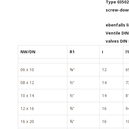
Type 03502
screw-down
ebenfalls l
Ventile DI
valves DIN
NW/DN
R1
i
l1
06 x 10
⅜“
12
6
08 x 12
½“
14
7
10 x 14
½“
14
8
12 x 16
¾“
16
9
16 x 20
¾“
16
1