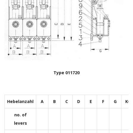
Type 011720
Hebelanzahl
A
B
C
D
E
F
G
KG
no. of
levers