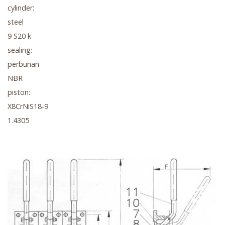
cylinder:
steel
9 S20 k
sealing:
perbunan
NBR
piston:
X8CrNiS18-9
1.4305