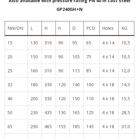
Also available with pressure rating PN 40 in cast steel
GP240GH+N
NW/DN
L
H
h
D
PCD
Holes
KG
15
130
310
90
95
65
4 x 14
10,5
20
150
310
90
105
75
4 x 14
10,5
25
160
310
90
115
85
4 x 14
12,0
32
180
330
120
140
100
4 x 18
14,5
40
200
330
120
150
110
4 x 18
15,5
50
230
435
130
165
125
4 x 18
28,5
65
290
465
155
185
145
4 x 18
37,0