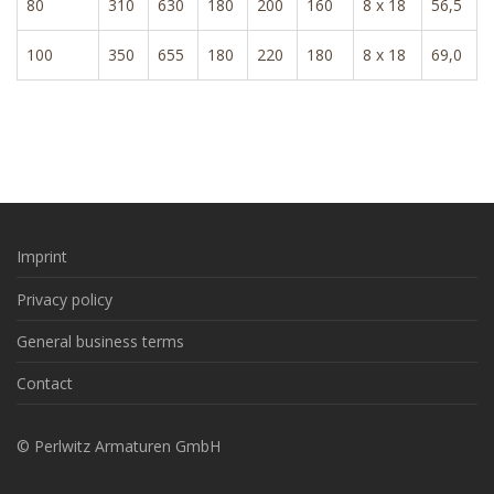
80
310
630
180
200
160
8 x 18
56,5
100
350
655
180
220
180
8 x 18
69,0
Imprint
Privacy policy
General business terms
Contact
© Perlwitz Armaturen GmbH