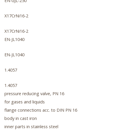
EN-GJL-250
X17CrNi16-2
X17CrNi16-2
EN-JL1040
EN-JL1040
1.4057
1.4057
pressure reducing valve, PN 16
for gases and liquids
flange connections acc. to DIN PN 16
body in cast iron
inner parts in stainless steel