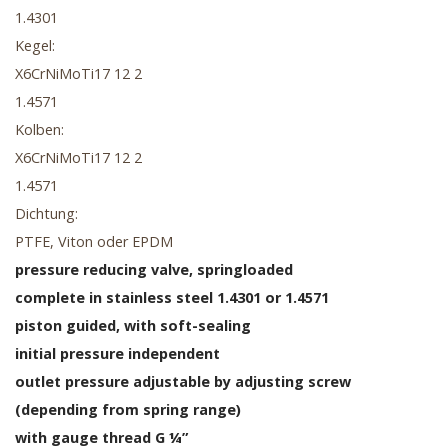
1.4301
Kegel:
X6CrNiMoTi17 12 2
1.4571
Kolben:
X6CrNiMoTi17 12 2
1.4571
Dichtung:
PTFE, Viton oder EPDM
pressure reducing valve, springloaded
complete in stainless steel 1.4301 or 1.4571
piston guided, with soft-sealing
initial pressure independent
outlet pressure adjustable by adjusting screw
(depending from spring range)
with gauge thread G ¼”