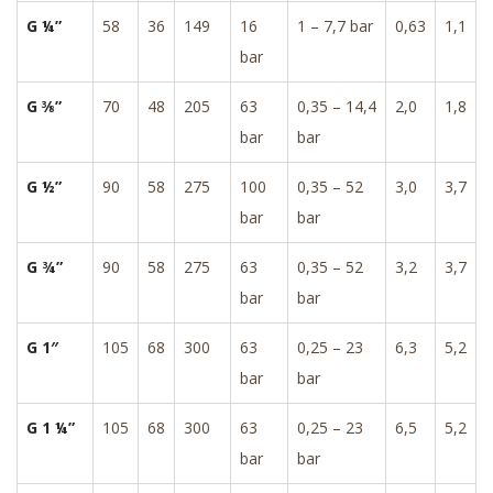
G ¼”
58
36
149
16
1 – 7,7 bar
0,63
1,1
bar
G ⅜”
70
48
205
63
0,35 – 14,4
2,0
1,8
bar
bar
G ½”
90
58
275
100
0,35 – 52
3,0
3,7
bar
bar
G ¾”
90
58
275
63
0,35 – 52
3,2
3,7
bar
bar
G 1″
105
68
300
63
0,25 – 23
6,3
5,2
bar
bar
G 1 ¼”
105
68
300
63
0,25 – 23
6,5
5,2
bar
bar