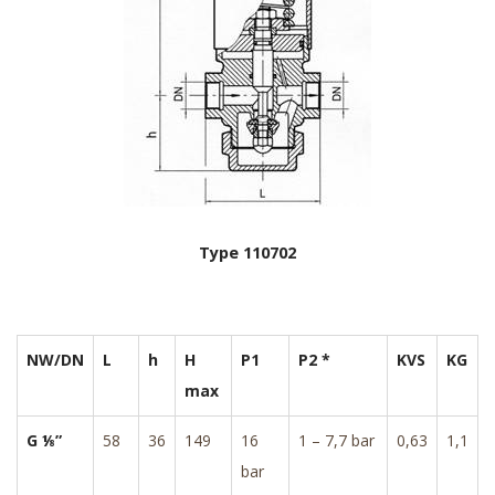
Type 110702
NW/DN
L
h
H
P1
P2 *
KVS
KG
max
G ⅛”
58
36
149
16
1 – 7,7 bar
0,63
1,1
bar