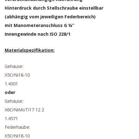
Hinterdruck durch Stellschraube einstellbar
(abhängig vom jeweiligen Federbereich)
mit Manometeranschluss G ¼”
Innengewinde nach ISO 228/1
Materialspezifikation:
Gehäuse:
X5CrNi18-10
1.4301
oder
Gehäuse:
X6CrNiMoTi17 12 2
1.4571
Federhaube:
X5CrNi18-10