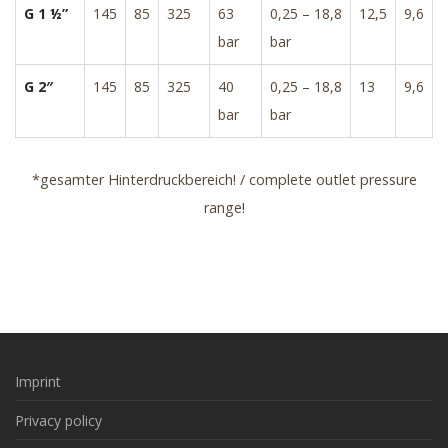
G 1 ½”
145
85
325
63
0,25 – 18,8
12,5
9,6
bar
bar
G 2″
145
85
325
40
0,25 – 18,8
13
9,6
bar
bar
*gesamter Hinterdruckbereich! / complete outlet pressure
range!
Imprint
Privacy policy