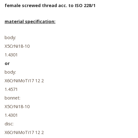
female screwed thread acc. to ISO 228/1
material specification:
body:
X5CrNi18-10
1.4301
or
body:
X6CrNiMoTi17 12 2
1.4571
bonnet:
X5CrNi18-10
1.4301
disc:
X6CrNiMoTi17 12 2