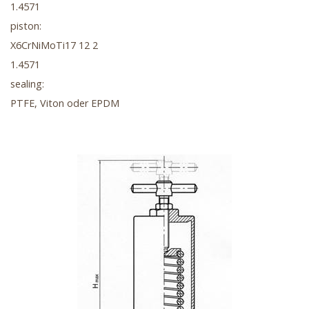
1.4571
piston:
X6CrNiMoTi17 12 2
1.4571
sealing:
PTFE, Viton oder EPDM