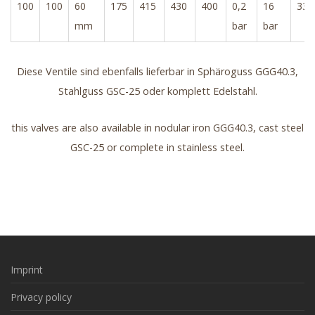
100
100
60
175
415
430
400
0,2
16
33
mm
bar
bar
Diese Ventile sind ebenfalls lieferbar in Sphäroguss GGG40.3,
Stahlguss GSC-25 oder komplett Edelstahl.
this valves are also available in nodular iron GGG40.3, cast steel
GSC-25 or complete in stainless steel.
Imprint
Privacy policy