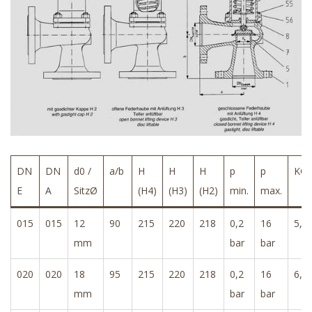
DN
DN
d0 /
a/b
H
H
H
p
p
KG
E
A
SitzØ
(H4)
(H3)
(H2)
min.
max.
015
015
12
90
215
220
218
0,2
16
5,0
mm
bar
bar
020
020
18
95
215
220
218
0,2
16
6,0
mm
bar
bar