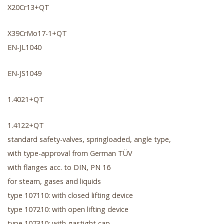
X20Cr13+QT
X39CrMo17-1+QT
EN-JL1040
EN-JS1049
1.4021+QT
1.4122+QT
standard safety-valves, springloaded, angle type,
with type-approval from German TÜV
with flanges acc. to DIN, PN 16
for steam, gases and liquids
type 107110: with closed lifting device
type 107210: with open lifting device
type 107310: with gastight cap