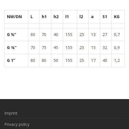
NW/DN
L
h1
h2
l1
l2
a
S1
KG
G ½“
60
70
40
155
25
13
27
0,7
G ¾“
70
75
45
155
25
15
32
0,9
G 1“
80
80
50
155
25
17
40
1,2
Imprint
Privacy policy