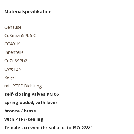
Materialspezifikation:
Gehäuse:
CuSn5Zn5Pb5-C
CC491K
Innenteile:
CuZn39Pb2
CW612N
Kegel:
mit PTFE Dichtung
self-closing valves PN 06
springloaded, with lever
bronze / brass
with PTFE-sealing
female screwed thread acc. to ISO 228/1