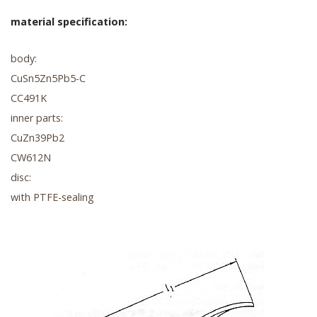
material specification:
body:
CuSn5Zn5Pb5-C
CC491K
inner parts:
CuZn39Pb2
CW612N
disc:
with PTFE-sealing