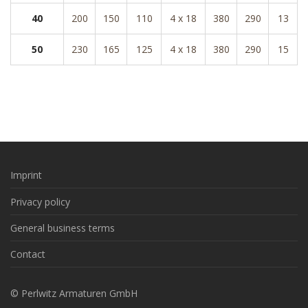
40
200
150
110
4 x 18
380
290
13
50
230
165
125
4 x 18
380
290
15
Imprint
Privacy policy
General business terms
Contact
© Perlwitz Armaturen GmbH