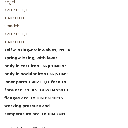
Kegel:
X20Cr13+QT
1.4021+QT
Spindel:
X20Cr13+QT
1.4021+QT
self-closing-drain-valves, PN 16
spring-closing, with lever
body in cast iron EN-JL1040 or
body in nodular iron EN-JS1049
inner parts 1.4021+QT face to
face acc. to DIN 3202/EN 558 F1
flanges acc. to DIN PN 10/16
working pressure and
temperature acc. to DIN 2401