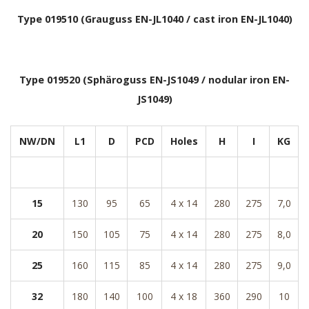
Type 019510 (Grauguss EN-JL1040 / cast iron EN-JL1040)
Type 019520 (Sphäroguss EN-JS1049 / nodular iron EN-
JS1049)
NW/DN
L1
D
PCD
Holes
H
I
KG
15
130
95
65
4 x 14
280
275
7,0
20
150
105
75
4 x 14
280
275
8,0
25
160
115
85
4 x 14
280
275
9,0
32
180
140
100
4 x 18
360
290
10