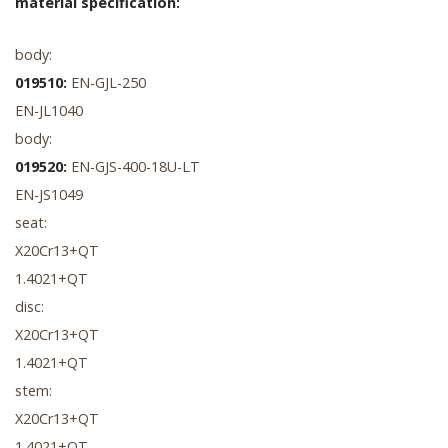
material specification:
body:
019510:
EN-GJL-250
EN-JL1040
body:
019520:
EN-GJS-400-18U-LT
EN-JS1049
seat:
X20Cr13+QT
1.4021+QT
disc:
X20Cr13+QT
1.4021+QT
stem:
X20Cr13+QT
1.4021+QT