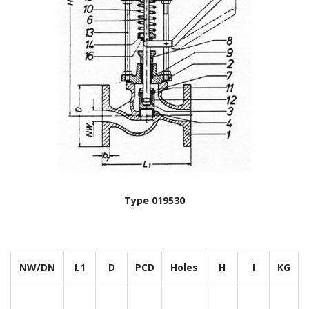
Type 019530
NW/DN
L1
D
PCD
Holes
H
I
KG