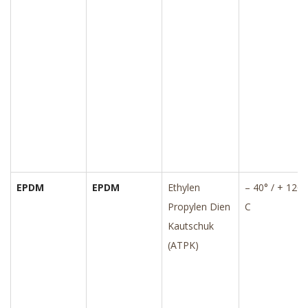
EPDM
EPDM
Ethylen
– 40° / + 120°
Propylen Dien
C
Kautschuk
(ATPK)