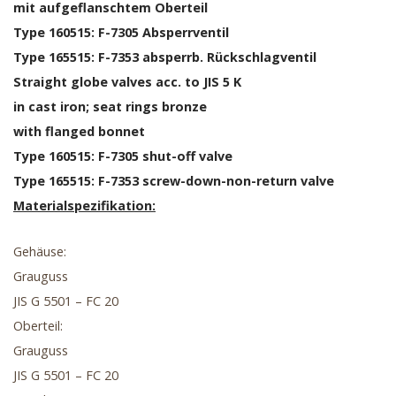
mit aufgeflanschtem Oberteil
Type 160515: F-7305 Absperrventil
Type 165515: F-7353 absperrb. Rückschlagventil
Straight globe valves acc. to JIS 5 K
in cast iron; seat rings bronze
with flanged bonnet
Type 160515: F-7305 shut-off valve
Type 165515: F-7353 screw-down-non-return valve
Materialspezifikation:
Gehäuse:
Grauguss
JIS G 5501 – FC 20
Oberteil:
Grauguss
JIS G 5501 – FC 20