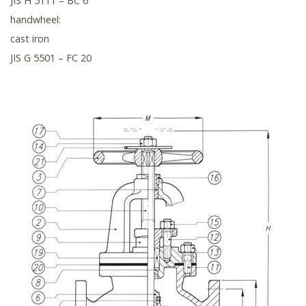
JIS H 5111 – BC 6
handwheel:
cast iron
JIS G 5501 – FC 20