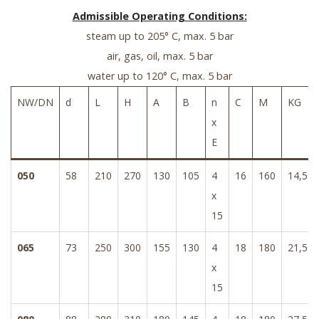
Admissible Operating Conditions:
steam up to 205° C, max. 5 bar
air, gas, oil, max. 5 bar
water up to 120° C, max. 5 bar
NW/DN
d
L
H
A
B
n
C
M
KG
x
E
050
58
210
270
130
105
4
16
160
14,5
x
15
065
73
250
300
155
130
4
18
180
21,5
x
15