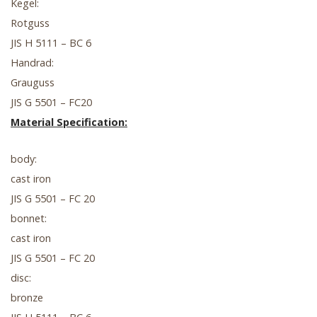
Kegel:
Rotguss
JIS H 5111 – BC 6
Handrad:
Grauguss
JIS G 5501 – FC20
Material Specification:
body:
cast iron
JIS G 5501 – FC 20
bonnet:
cast iron
JIS G 5501 – FC 20
disc:
bronze