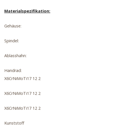
Materialspezifikation:
Gehäuse:
Spindel:
Ablasshahn:
Handrad:
X6CrNiMoTi17 12 2
X6CrNiMoTi17 12 2
X6CrNiMoTi17 12 2
Kunststoff