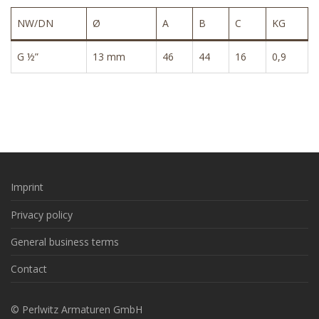
NW/DN
Ø
A
B
C
KG
G ½”
13 mm
46
44
16
0,9
Imprint
Privacy policy
General business terms
Contact
© Perlwitz Armaturen GmbH