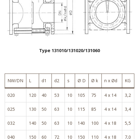
Type 131010/131020/131060
NW/DN
L
d1
d2
s
Ø D
Ø k
n x Ød
KG
020
120
40
53
10
105
75
4 x 14
3,2
025
130
50
63
10
115
85
4 x 14
3,4
032
140
50
63
10
140
100
4 x 18
5,5
040
150
60
72
10
150
110
4 x 18
7,0