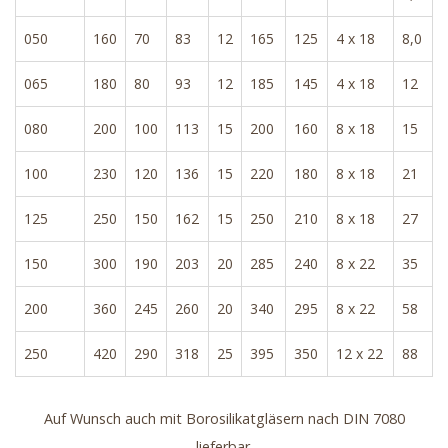
050
160
70
83
12
165
125
4 x 18
8,0
065
180
80
93
12
185
145
4 x 18
12
080
200
100
113
15
200
160
8 x 18
15
100
230
120
136
15
220
180
8 x 18
21
125
250
150
162
15
250
210
8 x 18
27
150
300
190
203
20
285
240
8 x 22
35
200
360
245
260
20
340
295
8 x 22
58
250
420
290
318
25
395
350
12 x 22
88
Auf Wunsch auch mit Borosilikatgläsern nach DIN 7080
lieferbar.