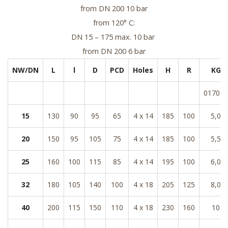
from DN 200 10 bar
from 120° C:
DN 15 – 175 max. 10 bar
from DN 200 6 bar
NW/DN
L
l
D
PCD
Holes
H
R
KG
017060
15
130
90
95
65
4 x 14
185
100
5,0
20
150
95
105
75
4 x 14
185
100
5,5
25
160
100
115
85
4 x 14
195
100
6,0
32
180
105
140
100
4 x 18
205
125
8,0
40
200
115
150
110
4 x 18
230
160
10