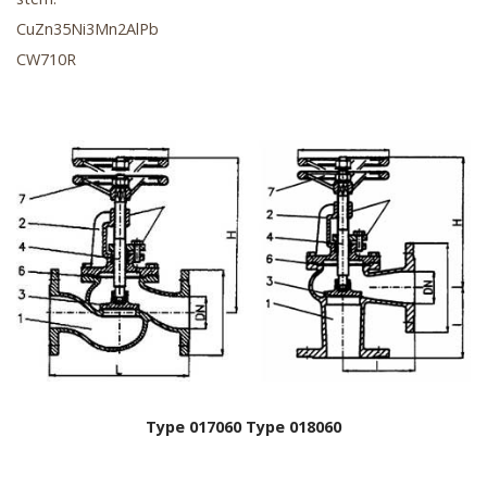
CuZn35Ni3Mn2AlPb
CW710R
Type 017060
Type 018060