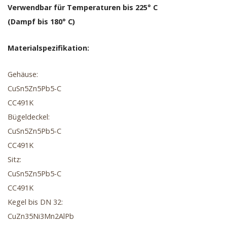
Verwendbar für Temperaturen bis 225° C
(Dampf bis 180° C)
Materialspezifikation:
Gehäuse:
CuSn5Zn5Pb5-C
CC491K
Bügeldeckel:
CuSn5Zn5Pb5-C
CC491K
Sitz:
CuSn5Zn5Pb5-C
CC491K
Kegel bis DN 32:
CuZn35Ni3Mn2AlPb