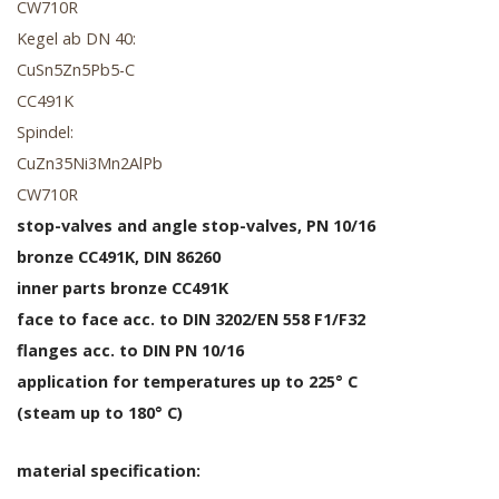
CW710R
Kegel ab DN 40:
CuSn5Zn5Pb5-C
CC491K
Spindel:
CuZn35Ni3Mn2AlPb
CW710R
stop-valves and angle stop-valves, PN 10/16
bronze CC491K, DIN 86260
inner parts bronze CC491K
face to face acc. to DIN 3202/EN 558 F1/F32
flanges acc. to DIN PN 10/16
application for temperatures up to 225° C
(steam up to 180° C)
material specification: