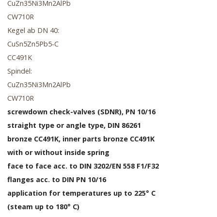
CuZn35Ni3Mn2AlPb
CW710R
Kegel ab DN 40:
CuSn5Zn5Pb5-C
CC491K
Spindel:
CuZn35Ni3Mn2AlPb
CW710R
screwdown check-valves (SDNR), PN 10/16
straight type or angle type, DIN 86261
bronze CC491K, inner parts bronze CC491K
with or without inside spring
face to face acc. to DIN 3202/EN 558 F1/F32
flanges acc. to DIN PN 10/16
application for temperatures up to 225° C
(steam up to 180° C)