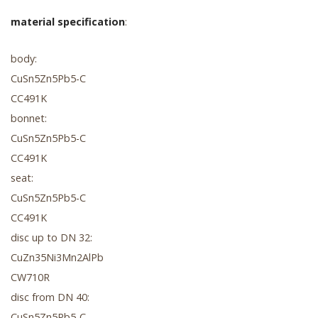
material specification
:
body:
CuSn5Zn5Pb5-C
CC491K
bonnet:
CuSn5Zn5Pb5-C
CC491K
seat:
CuSn5Zn5Pb5-C
CC491K
disc up to DN 32:
CuZn35Ni3Mn2AlPb
CW710R
disc from DN 40:
CuSn5Zn5Pb5-C