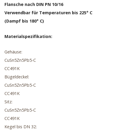
Flansche nach DIN PN 10/16
Verwendbar für Temperaturen bis 225° C
(Dampf bis 180° C)
Materialspezifikation:
Gehäuse:
CuSn5Zn5Pb5-C
CC491K
Bügeldeckel:
CuSn5Zn5Pb5-C
CC491K
Sitz:
CuSn5Zn5Pb5-C
CC491K
Kegel bis DN 32: