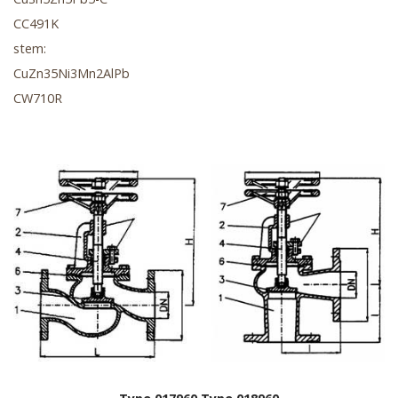
CC491K
stem:
CuZn35Ni3Mn2AlPb
CW710R