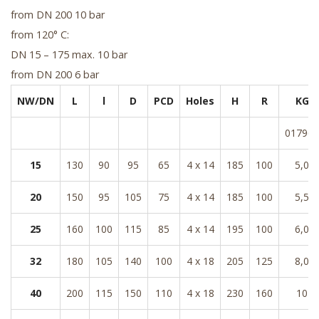
from DN 200 10 bar
from 120° C:
DN 15 – 175 max. 10 bar
from DN 200 6 bar
NW/DN
L
l
D
PCD
Holes
H
R
KG
017960
15
130
90
95
65
4 x 14
185
100
5,0
20
150
95
105
75
4 x 14
185
100
5,5
25
160
100
115
85
4 x 14
195
100
6,0
32
180
105
140
100
4 x 18
205
125
8,0
40
200
115
150
110
4 x 18
230
160
10