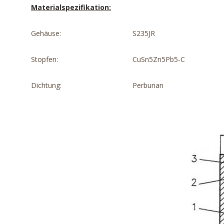
Materialspezifikation:
Gehäuse:
S235JR
Stopfen:
CuSn5Zn5Pb5-C
Dichtung:
Perbunan