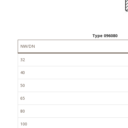
Type 096080
NW/DN
32
40
50
65
80
100