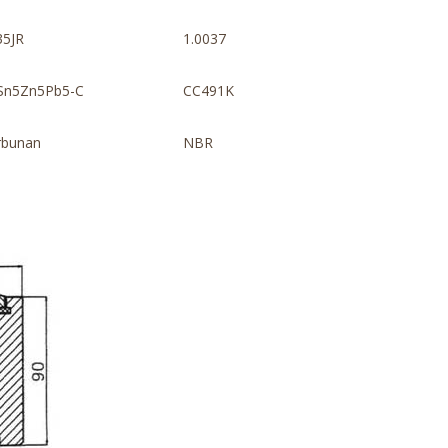
35JR
1.0037
Sn5Zn5Pb5-C
CC491K
rbunan
NBR