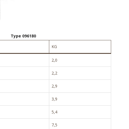
Type 096180
KG
2,0
2,2
2,9
3,9
5,4
7,5