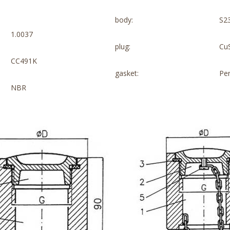
body:
S2
1.0037
plug:
Cu
CC491K
gasket:
Pe
NBR