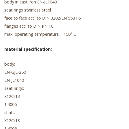
body in cast iron EN-JL1040
seat rings stainless steel
face to face acc. to DIN 3202/EN 558 F6
flanges acc. to DIN PN 16
max. operating temperature + 150° C
material specification:
body:
EN-GJL-250
EN-JL1040
seat rings:
X12Cr13
1.4006
shaft:
X12Cr13
1.4006