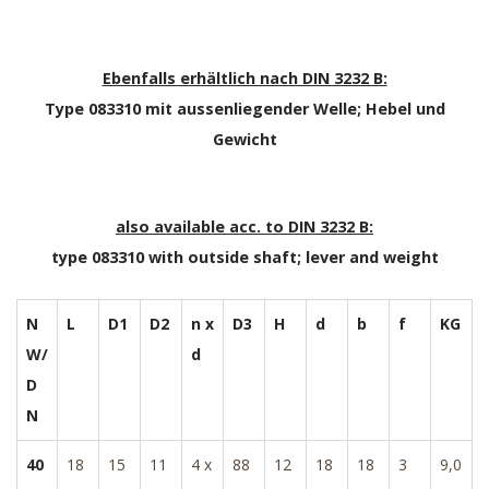
Ebenfalls erhältlich nach DIN 3232 B:
Type 083310 mit aussenliegender Welle; Hebel und
Gewicht
also available acc. to DIN 3232 B:
type 083310 with outside shaft; lever and weight
N
L
D1
D2
n x
D3
H
d
b
f
KG
W/
d
D
N
40
18
15
11
4 x
88
12
18
18
3
9,0