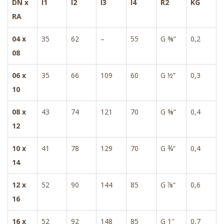
DN x
l1
l2
l3
l4
R2
KG
RA
04 x
35
62
–
55
G ⅜“
0,2
08
06 x
35
66
109
60
G ½“
0,3
10
08 x
43
74
121
70
G ⅝“
0,4
12
10 x
41
78
129
70
G ¾“
0,4
14
12 x
52
90
144
85
G ⅞“
0,6
16
16 x
52
92
148
85
G 1″
0,7