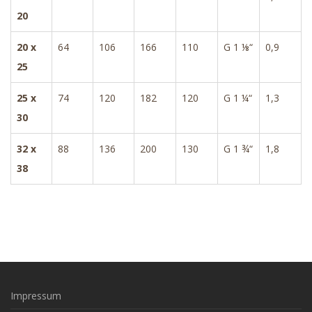
20
20 x
64
106
166
110
G 1 ⅛“
0,9
25
25 x
74
120
182
120
G 1 ¼“
1,3
30
32 x
88
136
200
130
G 1 ¾“
1,8
38
Impressum