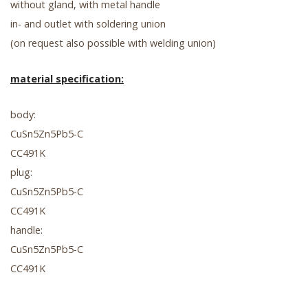
without gland, with metal handle
in- and outlet with soldering union
(on request also possible with welding union)
material specification:
body:
CuSn5Zn5Pb5-C
CC491K
plug:
CuSn5Zn5Pb5-C
CC491K
handle:
CuSn5Zn5Pb5-C
CC491K