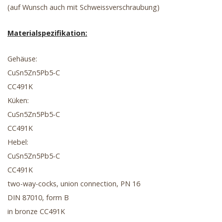
(auf Wunsch auch mit Schweissverschraubung)
Materialspezifikation:
Gehäuse:
CuSn5Zn5Pb5-C
CC491K
Küken:
CuSn5Zn5Pb5-C
CC491K
Hebel:
CuSn5Zn5Pb5-C
CC491K
two-way-cocks, union connection, PN 16
DIN 87010, form B
in bronze CC491K