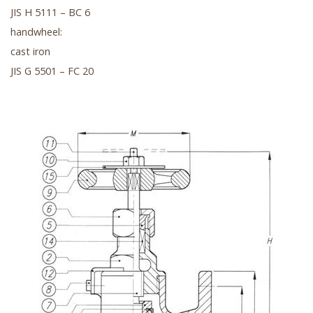
JIS H 5111 – BC 6
handwheel:
cast iron
JIS G 5501 – FC 20