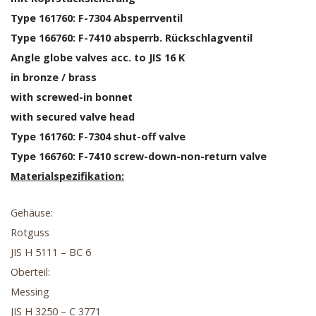
Type 161760: F-7304 Absperrventil
Type 166760: F-7410 absperrb. Rückschlagventil
Angle globe valves acc. to JIS 16 K
in bronze / brass
with screwed-in bonnet
with secured valve head
Type 161760: F-7304 shut-off valve
Type 166760: F-7410 screw-down-non-return valve
Materialspezifikation:
Gehäuse:
Rotguss
JIS H 5111 – BC 6
Oberteil:
Messing
JIS H 3250 – C 3771