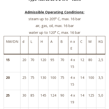
Admissible Operating Conditions:
steam up to 205° C, max. 16 bar
air, gas, oil, max. 16 bar
water up to 120° C, max. 16 bar
NW/DN
d
L
H
A
B
n x
C
M
KG
E
15
20
70
120
95
70
4 x
12
80
2,5
15
20
25
75
130
100
75
4 x
14
100
3,5
15
25
30
85
145
124
90
4 x
14
125
5,0
19