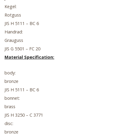
Kegel:
Rotguss
JIS H 5111 – BC 6
Handrad:
Grauguss
JIS G 5501 – FC 20
Material Specification:
body:
bronze
JIS H 5111 – BC 6
bonnet:
brass
JIS H 3250 – C 3771
disc:
bronze