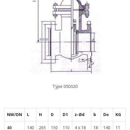
Type 050320
NW/DN
L
H
D
D1
z-Ød
b
Do
KG
40
140
265
150
110
4 x 18
18
140
11