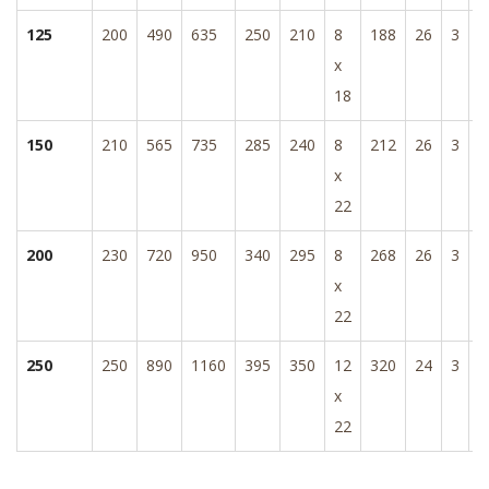
125
200
490
635
250
210
8
188
26
3
2
x
18
150
210
565
735
285
240
8
212
26
3
2
x
22
200
230
720
950
340
295
8
268
26
3
2
x
22
250
250
890
1160
395
350
12
320
24
3
3
x
22