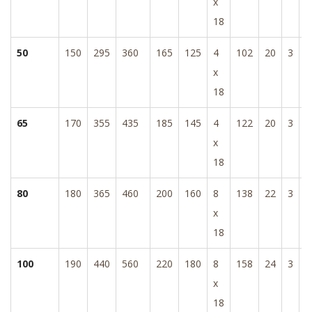
x
18
50
150
295
360
165
125
4
102
20
3
1
x
18
65
170
355
435
185
145
4
122
20
3
2
x
18
80
180
365
460
200
160
8
138
22
3
2
x
18
100
190
440
560
220
180
8
158
24
3
2
x
18