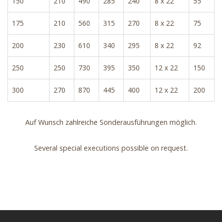
150
210
490
285
240
8 x 22
55
175
210
560
315
270
8 x 22
75
200
230
610
340
295
8 x 22
92
250
250
730
395
350
12 x 22
150
300
270
870
445
400
12 x 22
200
Auf Wunsch zahlreiche Sonderausführungen möglich.
Several special executions possible on request.