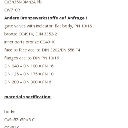
CuZn35Ni3Mn2AlPb
CW710R
Andere Bronzewerkstoffe auf Anfrage !
gate valves with indicator, flat body, PN 10/16
bronze CC491K, DIN 3352-2
inner parts bronze CC491K
face to face acc. to DIN 3202/EN 558 F4
flanges acc. to DIN PN 10/16
DN 040 – DN 100 = PN 16
DN 125 – DN 175 = PN 10
DN 200 – DN 300 = PN 6
material specification:
body:
CuSn5Zn5Pb5-C
CC491K