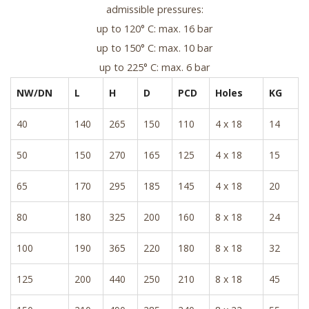
admissible pressures:
up to 120° C: max. 16 bar
up to 150° C: max. 10 bar
up to 225° C: max. 6 bar
NW/DN
L
H
D
PCD
Holes
KG
40
140
265
150
110
4 x 18
14
50
150
270
165
125
4 x 18
15
65
170
295
185
145
4 x 18
20
80
180
325
200
160
8 x 18
24
100
190
365
220
180
8 x 18
32
125
200
440
250
210
8 x 18
45