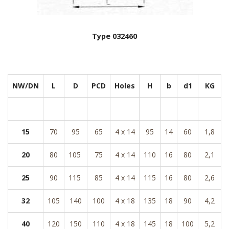
Type 032460
NW/DN
L
D
PCD
Holes
H
b
d1
KG
15
70
95
65
4 x 14
95
14
60
1,8
20
80
105
75
4 x 14
110
16
80
2,1
25
90
115
85
4 x 14
115
16
80
2,6
32
105
140
100
4 x 18
135
18
90
4,2
40
120
150
110
4 x 18
145
18
100
5,2