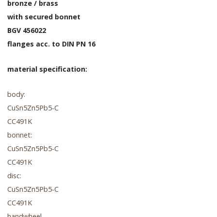
bronze / brass
with secured bonnet
BGV 456022
flanges acc. to DIN PN 16
material specification:
body:
CuSn5Zn5Pb5-C
CC491K
bonnet:
CuSn5Zn5Pb5-C
CC491K
disc:
CuSn5Zn5Pb5-C
CC491K
handwheel