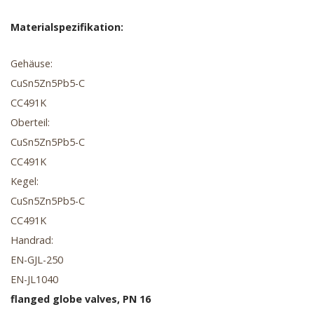
Materialspezifikation:
Gehäuse:
CuSn5Zn5Pb5-C
CC491K
Oberteil:
CuSn5Zn5Pb5-C
CC491K
Kegel:
CuSn5Zn5Pb5-C
CC491K
Handrad:
EN-GJL-250
EN-JL1040
flanged globe valves, PN 16