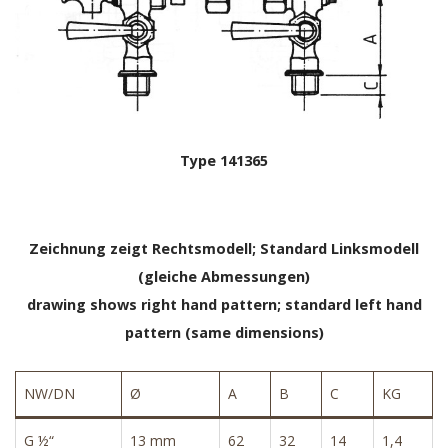
Type 141365
Zeichnung zeigt Rechtsmodell; Standard Linksmodell
(gleiche Abmessungen)
drawing shows right hand pattern; standard left hand
pattern (same dimensions)
NW/DN
Ø
A
B
C
KG
G ½“
13 mm
62
32
14
1,4