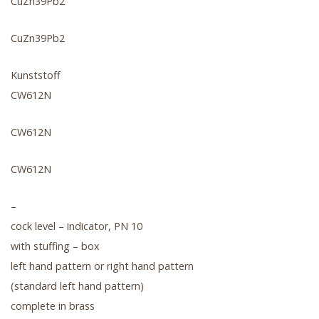
CuZn39Pb2
CuZn39Pb2
Kunststoff
CW612N
CW612N
CW612N
–
cock level – indicator, PN 10
with stuffing – box
left hand pattern or right hand pattern
(standard left hand pattern)
complete in brass