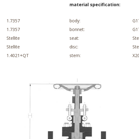
material specification:
1.7357
body:
G1
1.7357
bonnet:
G1
Stellite
seat:
Ste
Stellite
disc:
Ste
1.4021+QT
stem:
X2