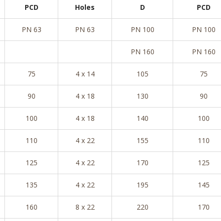
PCD
Holes
D
PCD
PN 63
PN 63
PN 100
PN 100
PN 160
PN 160
75
4 x 14
105
75
90
4 x 18
130
90
100
4 x 18
140
100
110
4 x 22
155
110
125
4 x 22
170
125
135
4 x 22
195
145
160
8 x 22
220
170