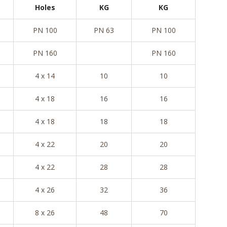
Holes
KG
KG
PN 100
PN 63
PN 100
PN 160
PN 160
4 x 14
10
10
4 x 18
16
16
4 x 18
18
18
4 x 22
20
20
4 x 22
28
28
4 x 26
32
36
8 x 26
48
70