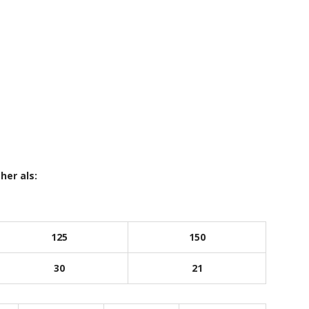
her als:
125
150
30
21