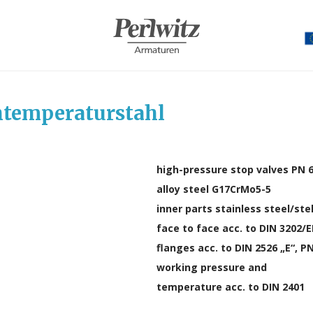
htemperaturstahl
high-pressure stop valves PN 
alloy steel G17CrMo5-5
inner parts stainless steel/ste
face to face acc. to DIN 3202/
flanges acc. to DIN 2526 „E“, P
working pressure and
temperature acc. to DIN 2401