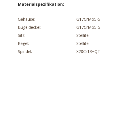
Materialspezifikation:
Gehäuse:
G17CrMo5-5
Bügeldeckel:
G17CrMo5-5
Sitz:
Stellite
Kegel:
Stellite
Spindel:
X20Cr13+QT