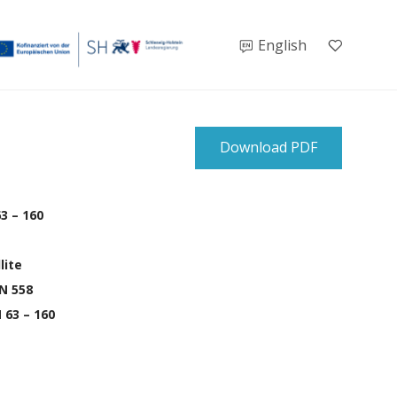
English
Download PDF
63 – 160
llite
EN 558
N 63 – 160