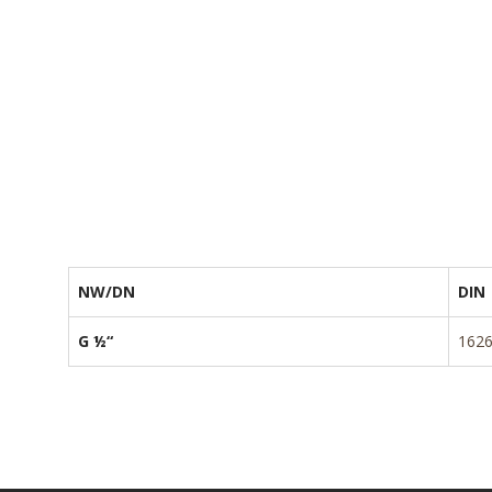
NW/DN
DIN
G ½“
162