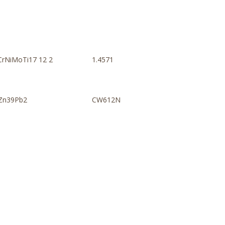
CrNiMoTi17 12 2
1.4571
Zn39Pb2
CW612N