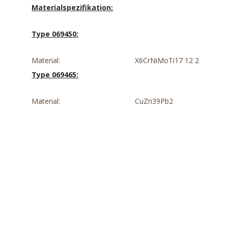
Materialspezifikation:
Type 069450:
Material:
X6CrNiMoTi17 12 2
Type 069465:
Material:
CuZn39Pb2