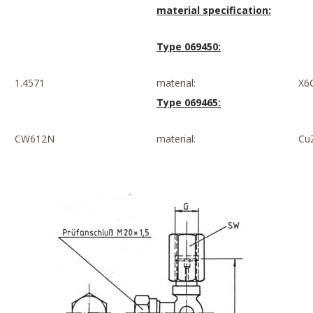
material specification:
Type 069450:
1.4571
material:
X6
Type 069465:
CW612N
material:
Cu