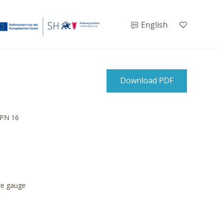
English
Download PDF
 PN 16
ure gauge