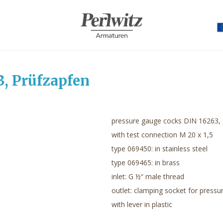
, Prüfzapfen
pressure gauge cocks DIN 16263,
with test connection M 20 x 1,5
type 069450: in stainless steel
type 069465: in brass
inlet: G ½“ male thread
outlet: clamping socket for press
with lever in plastic