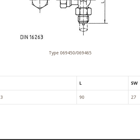
Type 069450/069465
L
SW
63
90
27