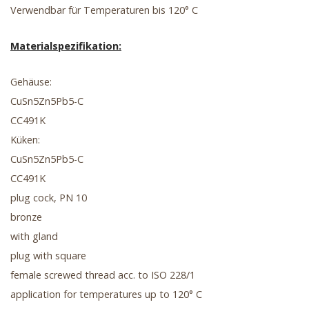
Verwendbar für Temperaturen bis 120° C
Materialspezifikation:
Gehäuse:
CuSn5Zn5Pb5-C
CC491K
Küken:
CuSn5Zn5Pb5-C
CC491K
plug cock, PN 10
bronze
with gland
plug with square
female screwed thread acc. to ISO 228/1
application for temperatures up to 120° C