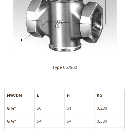
Type 067960
NW/DN
L
H
KG
G ¼“
50
51
0,230
G ⅜“
54
54
0,300