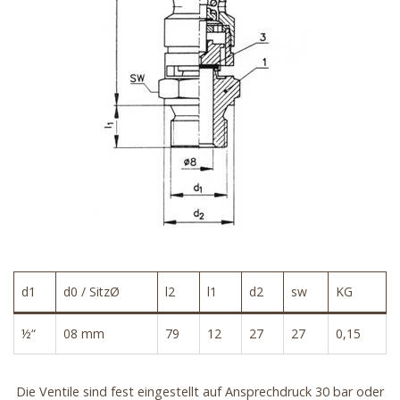
d1
d0 / SitzØ
l2
l1
d2
sw
KG
½“
08 mm
79
12
27
27
0,15
Die Ventile sind fest eingestellt auf Ansprechdruck 30 bar oder