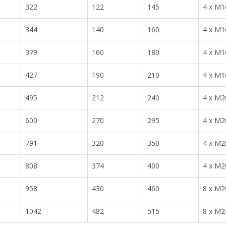
322
122
145
4 x M1
344
140
160
4 x M1
379
160
180
4 x M1
427
190
210
4 x M1
495
212
240
4 x M2
600
270
295
4 x M2
791
320
350
4 x M2
808
374
400
4 x M2
958
430
460
8 x M2
1042
482
515
8 x M2