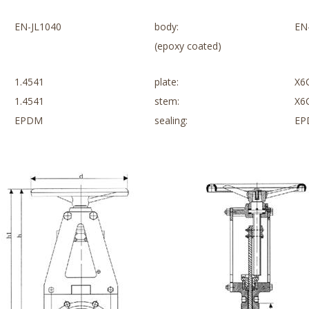
EN-JL1040
body:
EN
(epoxy coated)
1.4541
plate:
X6
1.4541
stem:
X6
EPDM
sealing:
EP