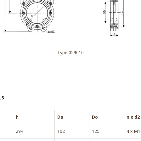
Type 059010
,5
h
Da
Do
n x d2
294
102
125
4 x M1