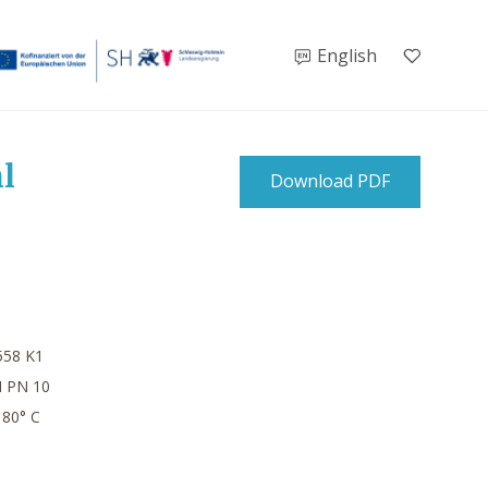
English
hl
Download PDF
558 K1
N PN 10
 80° C