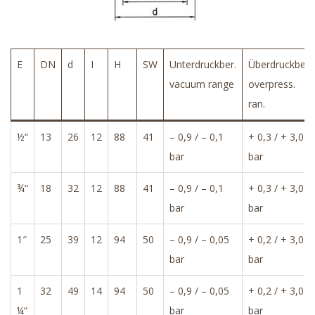
E
DN
d
I
H
SW
Unterdruckber.
Überdruckber.
vacuum range
overpress.
ran.
½“
13
26
12
88
41
– 0,9 / – 0,1
+ 0,3 / + 3,0
bar
bar
¾“
18
32
12
88
41
– 0,9 / – 0,1
+ 0,3 / + 3,0
bar
bar
1″
25
39
12
94
50
– 0,9 / – 0,05
+ 0,2 / + 3,0
bar
bar
1
32
49
14
94
50
– 0,9 / – 0,05
+ 0,2 / + 3,0
¼“
bar
bar