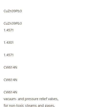
CuZn39Pb3
CuZn39Pb3
1.4571
1.4301
1.4571
CW614N
CW614N
CW614N
vacuum- and pressure relief valves,
for non-toxic steams and gases,