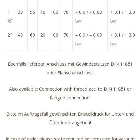
1
38
55
16
106
70
– 0,9 / – 0,03
+ 0,1 / + 3,0
½“
bar
bar
2″
48
68
20
106
70
– 0,9 / – 0,03
+ 0,1 / + 3,0
bar
bar
Ebenfalls lieferbar: Anschluss mit Gewindestutzen DIN 11851
oder Flanschanschluss!
Also available: Connection with thread acc. to DIN 11851 or
flanged connection!
Bitte im Auftragsfall gewünschten Einstelldruck für Unter- und
Überdruck angeben!
In case of order please state required set pressure for vacuum