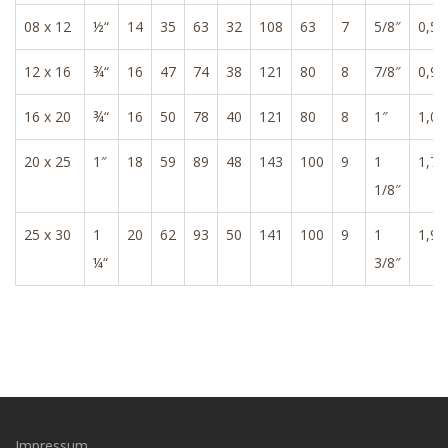
08 x 12
½“
14
35
63
32
108
63
7
5/8″
0,5
12 x 16
¾“
16
47
74
38
121
80
8
7/8″
0,9
16 x 20
¾“
16
50
78
40
121
80
8
1″
1,0
20 x 25
1″
18
59
89
48
143
100
9
1
1,7
1/8″
25 x 30
1
20
62
93
50
141
100
9
1
1,9
¼“
3/8″
Impressum