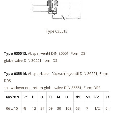
Type 035513
Type 035513:
Absperrventil DIN 86551, Form DS
globe valve DIN 86551, form DS
Type 035516:
Absperrbares Rückschlagventil DIN 86551, Form
DRS
screw-down-non-return globe valve DIN 86551, Form DRS
NW/DN
R1
i
l1
l3
l4
H
d1
S2
R2
KG
06 x 10
⅜
12
37
59
30
108
63
7
1/2″
0,5