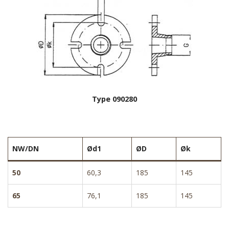
Type 090280
NW/DN
Ød1
ØD
Øk
50
60,3
185
145
65
76,1
185
145