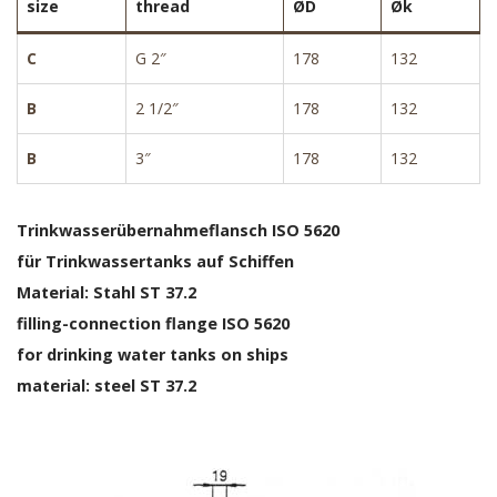
size
thread
ØD
Øk
C
G 2″
178
132
B
2 1/2″
178
132
B
3″
178
132
Trinkwasserübernahmeflansch ISO 5620
für Trinkwassertanks auf Schiffen
Material: Stahl ST 37.2
filling-connection flange ISO 5620
for drinking water tanks on ships
material: steel ST 37.2