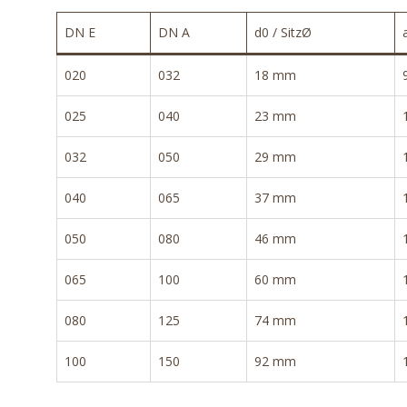
DN E
DN A
d0 / SitzØ
020
032
18 mm
025
040
23 mm
032
050
29 mm
040
065
37 mm
050
080
46 mm
065
100
60 mm
080
125
74 mm
100
150
92 mm