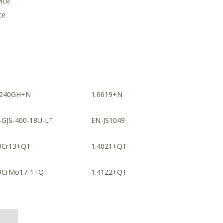
vice
ce
240GH+N
1.0619+N
-GJS-400-18U-LT
EN-JS1049
0Cr13+QT
1.4021+QT
9CrMo17-1+QT
1.4122+QT