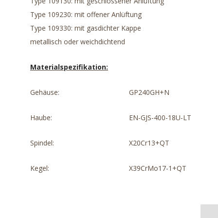
Type 109130: mit geschlossener Anlüftung
Type 109230: mit offener Anlüftung
Type 109330: mit gasdichter Kappe
metallisch oder weichdichtend
Materialspezifikation:
Gehäuse:
GP240GH+N
Haube:
EN-GJS-400-18U-LT
Spindel:
X20Cr13+QT
Kegel:
X39CrMo17-1+QT