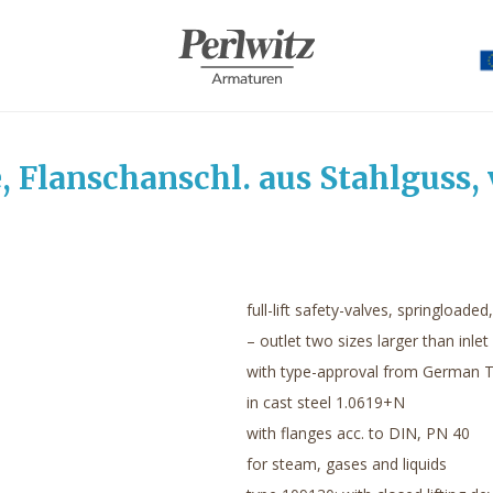
, Flanschanschl. aus Stahlguss, 
full-lift safety-valves, springloaded
– outlet two sizes larger than inlet
with type-approval from German 
in cast steel 1.0619+N
with flanges acc. to DIN, PN 40
for steam, gases and liquids