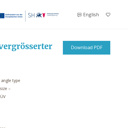
English
vergrösserter
Download PDF
, angle type
 size –
TÜV