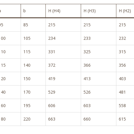
a
b
H (H4)
H (H3)
H (H2)
95
85
215
215
215
100
105
234
233
232
110
115
331
325
315
115
140
372
366
356
120
150
419
413
403
140
170
529
526
481
160
195
606
603
558
180
220
663
660
615