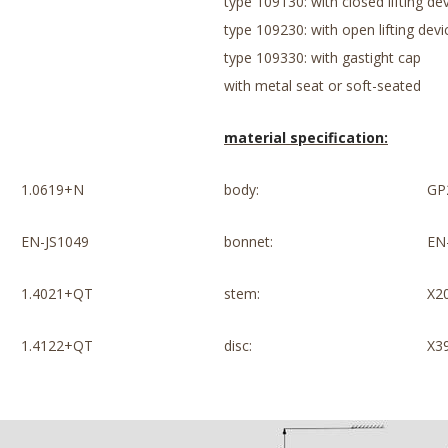
type 109130: with closed lifting de
type 109230: with open lifting devi
type 109330: with gastight cap
with metal seat or soft-seated
material specification:
1.0619+N
body:
GP
EN-JS1049
bonnet:
EN
1.4021+QT
stem:
X2
1.4122+QT
disc:
X3