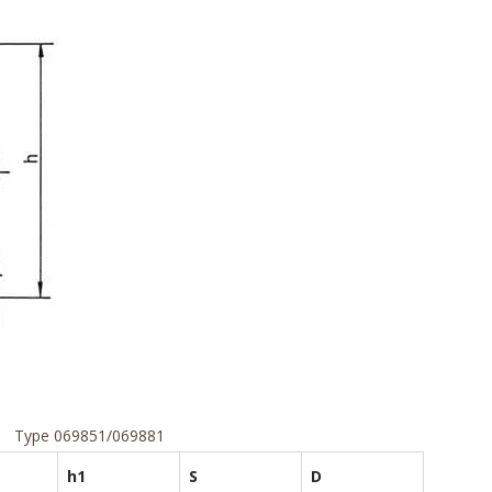
Type 069851/069881
h1
S
D