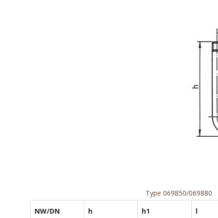
Type 069850/069880
NW/DN
h
h1
l