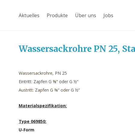
Aktuelles
Produkte
Über uns
Jobs
Wassersackrohre PN 25, Sta
Wassersackrohre, PN 25
Eintritt: Zapfen G ⅜“ oder G ½“
Austritt: Zapfen G ⅜“ oder G ½“
Materialspezifikation:
Type 069850:
U-Form