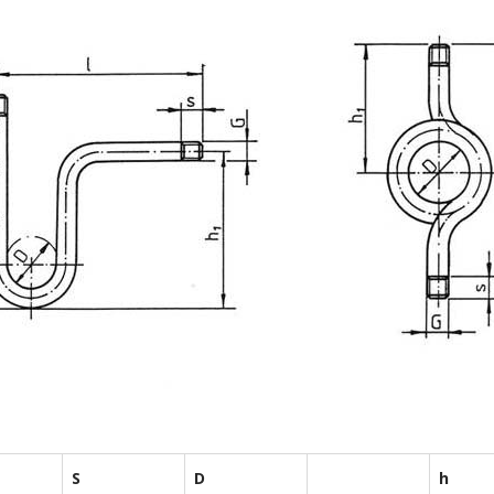
S
D
h