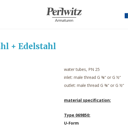
hl + Edelstahl
water tubes, PN 25
inlet: male thread G ⅜“ or G ½“
outlet: male thread G ⅜“ or G ½“
material specification:
Type 069850:
U-Form