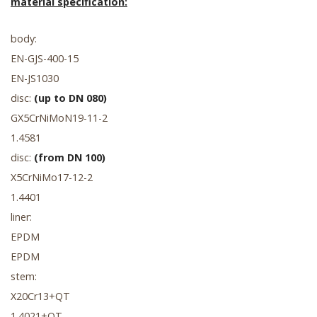
material specification:
body:
EN-GJS-400-15
EN-JS1030
disc:
(up to DN 080)
GX5CrNiMoN19-11-2
1.4581
disc:
(from DN 100)
X5CrNiMo17-12-2
1.4401
liner:
EPDM
EPDM
stem:
X20Cr13+QT
1.4021+QT