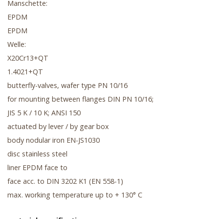
Manschette:
EPDM
EPDM
Welle:
X20Cr13+QT
1.4021+QT
butterfly-valves, wafer type PN 10/16
for mounting between flanges DIN PN 10/16;
JIS 5 K / 10 K; ANSI 150
actuated by lever / by gear box
body nodular iron EN-JS1030
disc stainless steel
liner EPDM face to
face acc. to DIN 3202 K1 (EN 558-1)
max. working temperature up to + 130° C