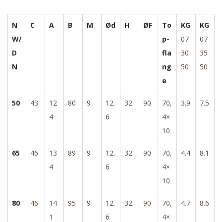
N
C
A
B
M
Ød
H
ØF
To
KG
KG
W/
p-
07
07
D
fla
30
35
N
ng
50
50
e
50
43
12
80
9
12.
32
90
70,
3.9
7.5
4
6
4×
10
65
46
13
89
9
12.
32
90
70,
4.4
8.1
4
6
4×
10
80
46
14
95
9
12.
32
90
70,
4.7
8.6
1
6
4×