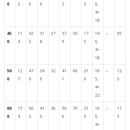
0
2
0
9
2
5
0,
4×
18
45
11
42
31
27
37.
50
17
14
–
95
0
4
2
8
9
5
0,
4×
18
50
12
47
34
32
41.
60
21
16
–
12
0
7
9
9
1
0
5,
5
4×
22
60
15
56
41
36
50.
70
21
16
–
17
0
4
2
0
6
0
5,
5
4×